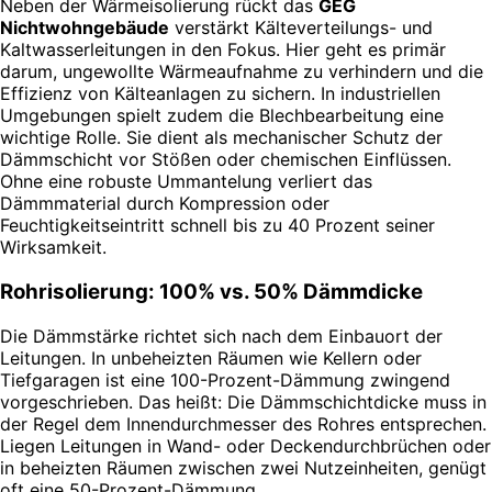
Neben der Wärmeisolierung rückt das
GEG
Nichtwohngebäude
verstärkt Kälteverteilungs- und
Kaltwasserleitungen in den Fokus. Hier geht es primär
darum, ungewollte Wärmeaufnahme zu verhindern und die
Effizienz von Kälteanlagen zu sichern. In industriellen
Umgebungen spielt zudem die Blechbearbeitung eine
wichtige Rolle. Sie dient als mechanischer Schutz der
Dämmschicht vor Stößen oder chemischen Einflüssen.
Ohne eine robuste Ummantelung verliert das
Dämmmaterial durch Kompression oder
Feuchtigkeitseintritt schnell bis zu 40 Prozent seiner
Wirksamkeit.
Rohrisolierung: 100% vs. 50% Dämmdicke
Die Dämmstärke richtet sich nach dem Einbauort der
Leitungen. In unbeheizten Räumen wie Kellern oder
Tiefgaragen ist eine 100-Prozent-Dämmung zwingend
vorgeschrieben. Das heißt: Die Dämmschichtdicke muss in
der Regel dem Innendurchmesser des Rohres entsprechen.
Liegen Leitungen in Wand- oder Deckendurchbrüchen oder
in beheizten Räumen zwischen zwei Nutzeinheiten, genügt
oft eine 50-Prozent-Dämmung.