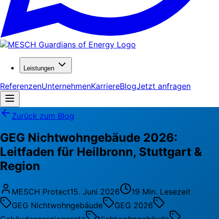
Leistungen
Referenzen
Unternehmen
Karriere
Blog
Jetzt anfragen
Zurück zum Blog
GEG Nichtwohngebäude 2026:
Leitfaden für Heilbronn, Stuttgart &
Region
MESCH Protect
15. Juni 2026
19 Min. Lesezeit
GEG Nichtwohngebäude
GEG 2026
Gebäudeenergiegesetz
Nichtwohngebäude