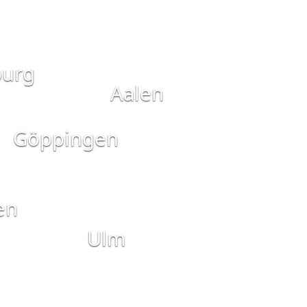
burg
Aalen
Göppingen
en
Ulm