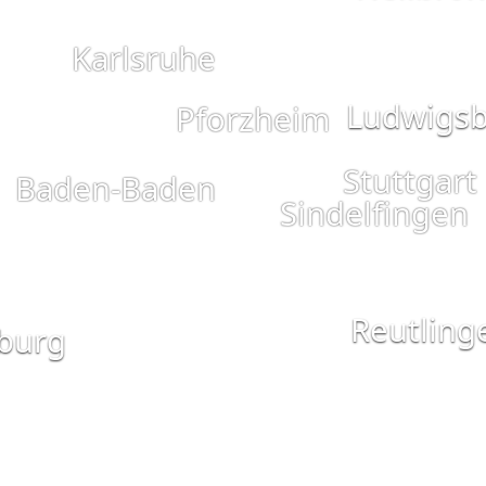
Karlsruhe
Ludwigs
Pforzheim
Stuttgart
Baden-Baden
Sindelfingen
Reutling
burg