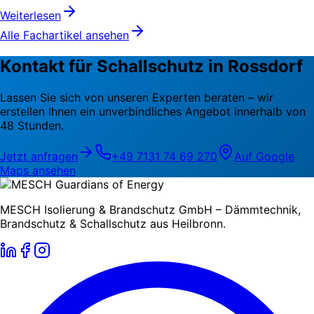
Weiterlesen
Alle Fachartikel ansehen
Kontakt für Schallschutz in Rossdorf
Lassen Sie sich von unseren Experten beraten – wir
erstellen Ihnen ein unverbindliches Angebot innerhalb von
48 Stunden.
Jetzt anfragen
+49 7131 74 69 270
Auf Google
Maps ansehen
MESCH Isolierung & Brandschutz GmbH – Dämmtechnik,
Brandschutz & Schallschutz aus Heilbronn.