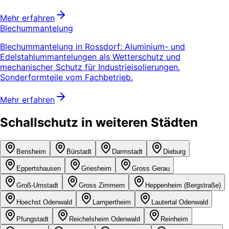
Mehr erfahren
Blechummantelung
Blechummantelung in Rossdorf: Aluminium- und
Edelstahlummantelungen als Wetterschutz und
mechanischer Schutz für Industrieisolierungen.
Sonderformteile vom Fachbetrieb.
Mehr erfahren
Schallschutz in weiteren Städten
Bensheim
Bürstadt
Darmstadt
Dieburg
Eppertshausen
Griesheim
Gross Gerau
Groß-Umstadt
Gross Zimmern
Heppenheim (Bergstraße)
Hoechst Odenwald
Lampertheim
Lautertal Odenwald
Pfungstadt
Reichelsheim Odenwald
Reinheim