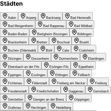
Städten
Aalen
Asperg
Backnang
Bad Herrenalb
Bad Mergentheim
Bad Rappenau
Bad Wildbad
Baden-Baden
Bietigheim Bissingen
Böblingen
Brackenheim
Bretten
Bruchsal
Bruehl
Buchen (Odenwald)
Bühl
Calw
Crailsheim
Ditzingen
Dossenheim
Durmersheim
Eberdingen
Ebersbach an der Fils
Eislingen Fils
Eppelheim
Eppingen
Esslingen
Ettlingen
Fellbach
Fichtenau
Filderstadt
Freiberg am Neckar
Freiburg
Freudenstadt
Friedrichshafen
Gaggenau
Gernsbach
Gerstetten
Giengen an der Brenz
Göppingen
Grafenau
Hechingen
Heidelberg