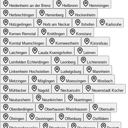
Heidenheim an der Brenz
Heilbronn
Hemmingen
Herbrechtingen
Herrenberg
Hockenheim
Holzgerlingen
Horb am Neckar
Ilshofen
Karlsruhe
Kernen Remstal
Knittlingen
Konstanz
Korntal Muenchingen
Kornwestheim
Künzelsau
Laichingen
Lauda Koenigshofen
Leimen
Leinfelden Echterdingen
Leonberg
Lichtenstein
Linkenheim Hochstetten
Ludwigsburg
Mannheim
Metzingen
Möglingen
Moessingen
Mosbach
Mühlacker
Nagold
Neckarsulm
Neuenstadt Kocher
Neulussheim
Neunkirchen
Nuertingen
Oberderdingen
Oberhausen Rheinhausen
Obersulm
Öhringen
Oestringen
Offenburg
Ostfildern