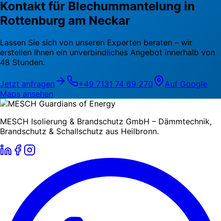
Kontakt für Blechummantelung in
Rottenburg am Neckar
Lassen Sie sich von unseren Experten beraten – wir
erstellen Ihnen ein unverbindliches Angebot innerhalb von
48 Stunden.
Jetzt anfragen
+49 7131 74 69 270
Auf Google
Maps ansehen
MESCH Isolierung & Brandschutz GmbH – Dämmtechnik,
Brandschutz & Schallschutz aus Heilbronn.