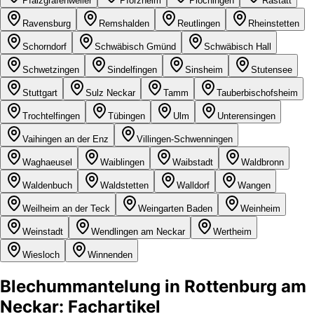
Pfalzgrafenweiler
Pforzheim
Plochingen
Rastatt
Ravensburg
Remshalden
Reutlingen
Rheinstetten
Schorndorf
Schwäbisch Gmünd
Schwäbisch Hall
Schwetzingen
Sindelfingen
Sinsheim
Stutensee
Stuttgart
Sulz Neckar
Tamm
Tauberbischofsheim
Trochtelfingen
Tübingen
Ulm
Unterensingen
Vaihingen an der Enz
Villingen-Schwenningen
Waghaeusel
Waiblingen
Waibstadt
Waldbronn
Waldenbuch
Waldstetten
Walldorf
Wangen
Weilheim an der Teck
Weingarten Baden
Weinheim
Weinstadt
Wendlingen am Neckar
Wertheim
Wiesloch
Winnenden
Blechummantelung in Rottenburg am
Neckar: Fachartikel