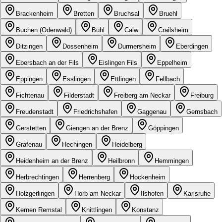
Brackenheim
Bretten
Bruchsal
Bruehl
Buchen (Odenwald)
Bühl
Calw
Crailsheim
Ditzingen
Dossenheim
Durmersheim
Eberdingen
Ebersbach an der Fils
Eislingen Fils
Eppelheim
Eppingen
Esslingen
Ettlingen
Fellbach
Fichtenau
Filderstadt
Freiberg am Neckar
Freiburg
Freudenstadt
Friedrichshafen
Gaggenau
Gernsbach
Gerstetten
Giengen an der Brenz
Göppingen
Grafenau
Hechingen
Heidelberg
Heidenheim an der Brenz
Heilbronn
Hemmingen
Herbrechtingen
Herrenberg
Hockenheim
Holzgerlingen
Horb am Neckar
Ilshofen
Karlsruhe
Kernen Remstal
Knittlingen
Konstanz