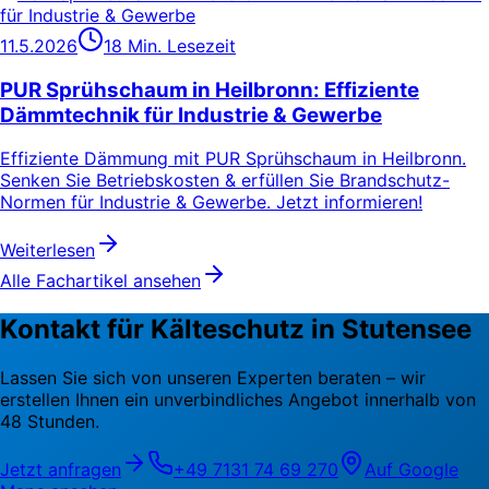
11.5.2026
18 Min. Lesezeit
PUR Sprühschaum in Heilbronn: Effiziente
Dämmtechnik für Industrie & Gewerbe
Effiziente Dämmung mit PUR Sprühschaum in Heilbronn.
Senken Sie Betriebskosten & erfüllen Sie Brandschutz-
Normen für Industrie & Gewerbe. Jetzt informieren!
Weiterlesen
Alle Fachartikel ansehen
Kontakt für Kälteschutz in Stutensee
Lassen Sie sich von unseren Experten beraten – wir
erstellen Ihnen ein unverbindliches Angebot innerhalb von
48 Stunden.
Jetzt anfragen
+49 7131 74 69 270
Auf Google