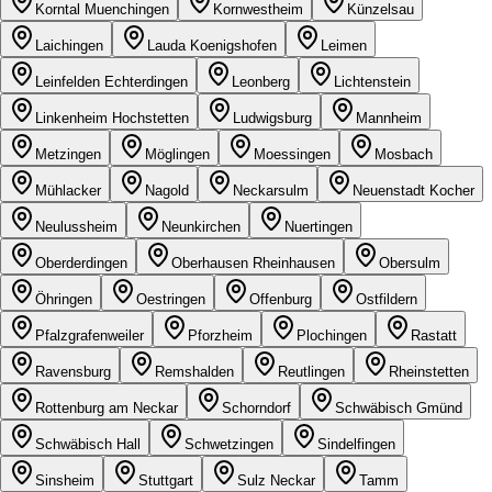
Korntal Muenchingen
Kornwestheim
Künzelsau
Laichingen
Lauda Koenigshofen
Leimen
Leinfelden Echterdingen
Leonberg
Lichtenstein
Linkenheim Hochstetten
Ludwigsburg
Mannheim
Metzingen
Möglingen
Moessingen
Mosbach
Mühlacker
Nagold
Neckarsulm
Neuenstadt Kocher
Neulussheim
Neunkirchen
Nuertingen
Oberderdingen
Oberhausen Rheinhausen
Obersulm
Öhringen
Oestringen
Offenburg
Ostfildern
Pfalzgrafenweiler
Pforzheim
Plochingen
Rastatt
Ravensburg
Remshalden
Reutlingen
Rheinstetten
Rottenburg am Neckar
Schorndorf
Schwäbisch Gmünd
Schwäbisch Hall
Schwetzingen
Sindelfingen
Sinsheim
Stuttgart
Sulz Neckar
Tamm