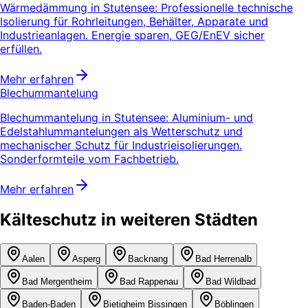
Wärmedämmung in Stutensee: Professionelle technische
Isolierung für Rohrleitungen, Behälter, Apparate und
Industrieanlagen. Energie sparen, GEG/EnEV sicher
erfüllen.
Mehr erfahren
Blechummantelung
Blechummantelung in Stutensee: Aluminium- und
Edelstahlummantelungen als Wetterschutz und
mechanischer Schutz für Industrieisolierungen.
Sonderformteile vom Fachbetrieb.
Mehr erfahren
Kälteschutz in weiteren Städten
Aalen
Asperg
Backnang
Bad Herrenalb
Bad Mergentheim
Bad Rappenau
Bad Wildbad
Baden-Baden
Bietigheim Bissingen
Böblingen