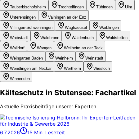
Tauberbischofsheim
Trochtelfingen
Tübingen
Ulm
Unterensingen
Vaihingen an der Enz
Villingen-Schwenningen
Waghaeusel
Waiblingen
Waibstadt
Waldbronn
Waldenbuch
Waldstetten
Walldorf
Wangen
Weilheim an der Teck
Weingarten Baden
Weinheim
Weinstadt
Wendlingen am Neckar
Wertheim
Wiesloch
Winnenden
Kälteschutz in Stutensee: Fachartikel
Aktuelle Praxisbeiträge unserer Experten
6.7.2026
15 Min. Lesezeit