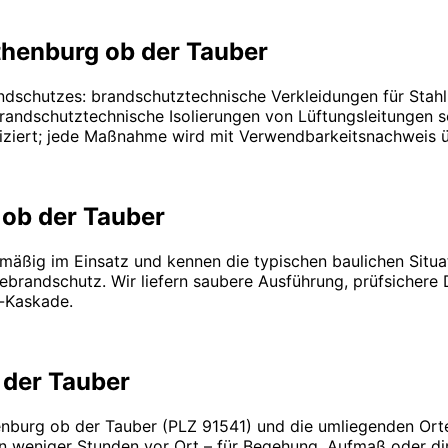
thenburg ob der Tauber
ndschutzes: brandschutztechnische Verkleidungen für Stah
ndschutztechnische Isolierungen von Lüftungsleitungen so
ifiziert; jede Maßnahme wird mit Verwendbarkeitsnachweis 
ob der Tauber
mäßig im Einsatz und kennen die typischen baulichen Situat
rbebrandschutz. Wir liefern saubere Ausführung, prüfsich
r-Kaskade.
 der Tauber
enburg ob der Tauber (PLZ 91541) und die umliegenden Orte
n weniger Stunden vor Ort – für Begehung, Aufmaß oder dire