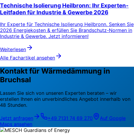
Technische Isolierung Heilbronn: Ihr Experten-
Leitfaden für Industrie & Gewerbe 2026
Ihr Experte für Technische Isolierung Heilbronn. Senken Sie
2026 Energiekosten & erfüllen Sie Brandschutz-Normen in
Industrie & Gewerbe. Jetzt informieren!
Weiterlesen
Alle Fachartikel ansehen
Kontakt für Wärmedämmung in
Bruchsal
Lassen Sie sich von unseren Experten beraten – wir
erstellen Ihnen ein unverbindliches Angebot innerhalb von
48 Stunden.
Jetzt anfragen
+49 7131 74 69 270
Auf Google
Maps ansehen