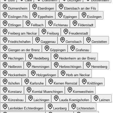
Bühl
Calw
Crailsheim
Ditzingen
Dossenheim
Durmersheim
Eberdingen
Ebersbach an der Fils
Eislingen Fils
Eppelheim
Eppingen
Esslingen
Ettlingen
Fellbach
Fichtenau
Filderstadt
Freiberg am Neckar
Freiburg
Freudenstadt
Friedrichshafen
Gaggenau
Gernsbach
Gerstetten
Giengen an der Brenz
Göppingen
Grafenau
Hechingen
Heidelberg
Heidenheim an der Brenz
Heilbronn
Hemmingen
Herbrechtingen
Herrenberg
Hockenheim
Holzgerlingen
Horb am Neckar
Ilshofen
Karlsruhe
Kernen Remstal
Knittlingen
Konstanz
Korntal Muenchingen
Kornwestheim
Künzelsau
Laichingen
Lauda Koenigshofen
Leimen
Leinfelden Echterdingen
Leonberg
Lichtenstein