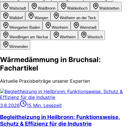
Waibstadt
Waldbronn
Waldenbuch
Waldstetten
Walldorf
Wangen
Weilheim an der Teck
Weingarten Baden
Weinheim
Weinstadt
Wendlingen am Neckar
Wertheim
Wiesloch
Winnenden
Wärmedämmung in Bruchsal:
Fachartikel
Aktuelle Praxisbeiträge unserer Experten
3.8.2026
15 Min. Lesezeit
Begleitheizung in Heilbronn: Funktionsweise,
Schutz & Effizienz für die Industrie