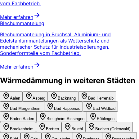
vom Fachbetrieb.
Mehr erfahren
Blechummantelung
Blechummantelung in Bruchsal: Aluminium- und
Edelstahlummantelungen als Wetterschutz und
mechanischer Schutz für Industrieisolierungen.
Sonderformteile vom Fachbetrieb.
Mehr erfahren
Wärmedämmung in weiteren Städten
Aalen
Asperg
Backnang
Bad Herrenalb
Bad Mergentheim
Bad Rappenau
Bad Wildbad
Baden-Baden
Bietigheim Bissingen
Böblingen
Brackenheim
Bretten
Bruehl
Buchen (Odenwald)