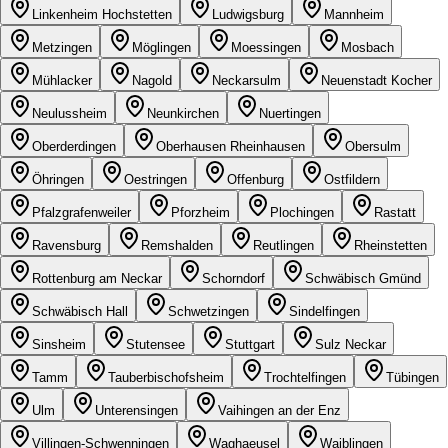
Linkenheim Hochstetten
Ludwigsburg
Mannheim
Metzingen
Möglingen
Moessingen
Mosbach
Mühlacker
Nagold
Neckarsulm
Neuenstadt Kocher
Neulussheim
Neunkirchen
Nuertingen
Oberderdingen
Oberhausen Rheinhausen
Obersulm
Öhringen
Oestringen
Offenburg
Ostfildern
Pfalzgrafenweiler
Pforzheim
Plochingen
Rastatt
Ravensburg
Remshalden
Reutlingen
Rheinstetten
Rottenburg am Neckar
Schorndorf
Schwäbisch Gmünd
Schwäbisch Hall
Schwetzingen
Sindelfingen
Sinsheim
Stutensee
Stuttgart
Sulz Neckar
Tamm
Tauberbischofsheim
Trochtelfingen
Tübingen
Ulm
Unterensingen
Vaihingen an der Enz
Villingen-Schwenningen
Waghaeusel
Waiblingen