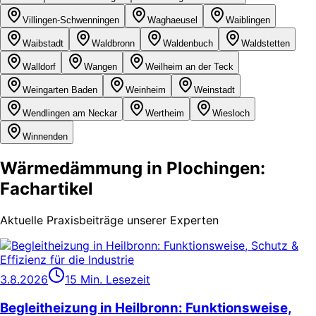
Villingen-Schwenningen
Waghaeusel
Waiblingen
Waibstadt
Waldbronn
Waldenbuch
Waldstetten
Walldorf
Wangen
Weilheim an der Teck
Weingarten Baden
Weinheim
Weinstadt
Wendlingen am Neckar
Wertheim
Wiesloch
Winnenden
Wärmedämmung in Plochingen:
Fachartikel
Aktuelle Praxisbeiträge unserer Experten
3.8.2026
15 Min. Lesezeit
Begleitheizung in Heilbronn: Funktionsweise,