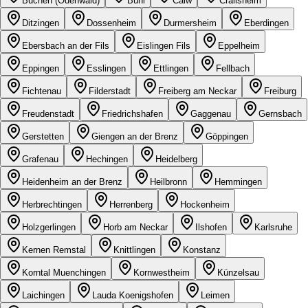
Buchen (Odenwald)
Bühl
Calw
Crailsheim
Ditzingen
Dossenheim
Durmersheim
Eberdingen
Ebersbach an der Fils
Eislingen Fils
Eppelheim
Eppingen
Esslingen
Ettlingen
Fellbach
Fichtenau
Filderstadt
Freiberg am Neckar
Freiburg
Freudenstadt
Friedrichshafen
Gaggenau
Gernsbach
Gerstetten
Giengen an der Brenz
Göppingen
Grafenau
Hechingen
Heidelberg
Heidenheim an der Brenz
Heilbronn
Hemmingen
Herbrechtingen
Herrenberg
Hockenheim
Holzgerlingen
Horb am Neckar
Ilshofen
Karlsruhe
Kernen Remstal
Knittlingen
Konstanz
Korntal Muenchingen
Kornwestheim
Künzelsau
Laichingen
Lauda Koenigshofen
Leimen