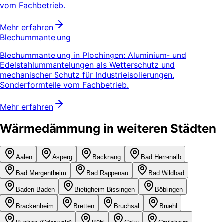
vom Fachbetrieb.
Mehr erfahren
Blechummantelung
Blechummantelung in Plochingen: Aluminium- und
Edelstahlummantelungen als Wetterschutz und
mechanischer Schutz für Industrieisolierungen.
Sonderformteile vom Fachbetrieb.
Mehr erfahren
Wärmedämmung in weiteren Städten
Aalen
Asperg
Backnang
Bad Herrenalb
Bad Mergentheim
Bad Rappenau
Bad Wildbad
Baden-Baden
Bietigheim Bissingen
Böblingen
Brackenheim
Bretten
Bruchsal
Bruehl