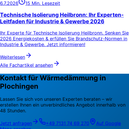
6.7.2026
15 Min. Lesezeit
Technische Isolierung Heilbronn: Ihr Experten-
Leitfaden für Industrie & Gewerbe 2026
Ihr Experte für Technische Isolierung Heilbronn. Senken Sie
2026 Energiekosten & erfüllen Sie Brandschutz-Normen in
Industrie & Gewerbe. Jetzt informieren!
Weiterlesen
Alle Fachartikel ansehen
Kontakt für Wärmedämmung in
Plochingen
Lassen Sie sich von unseren Experten beraten – wir
erstellen Ihnen ein unverbindliches Angebot innerhalb von
48 Stunden.
Jetzt anfragen
+49 7131 74 69 270
Auf Google