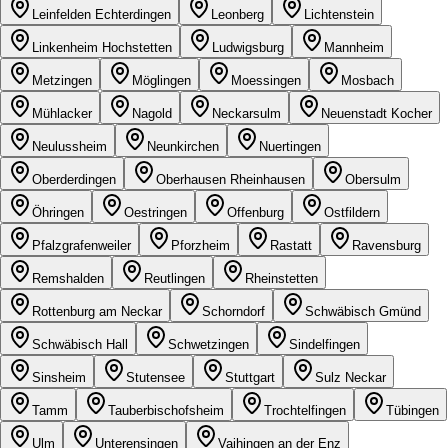
Leinfelden Echterdingen
Leonberg
Lichtenstein
Linkenheim Hochstetten
Ludwigsburg
Mannheim
Metzingen
Möglingen
Moessingen
Mosbach
Mühlacker
Nagold
Neckarsulm
Neuenstadt Kocher
Neulussheim
Neunkirchen
Nuertingen
Oberderdingen
Oberhausen Rheinhausen
Obersulm
Öhringen
Oestringen
Offenburg
Ostfildern
Pfalzgrafenweiler
Pforzheim
Rastatt
Ravensburg
Remshalden
Reutlingen
Rheinstetten
Rottenburg am Neckar
Schorndorf
Schwäbisch Gmünd
Schwäbisch Hall
Schwetzingen
Sindelfingen
Sinsheim
Stutensee
Stuttgart
Sulz Neckar
Tamm
Tauberbischofsheim
Trochtelfingen
Tübingen
Ulm
Unterensingen
Vaihingen an der Enz