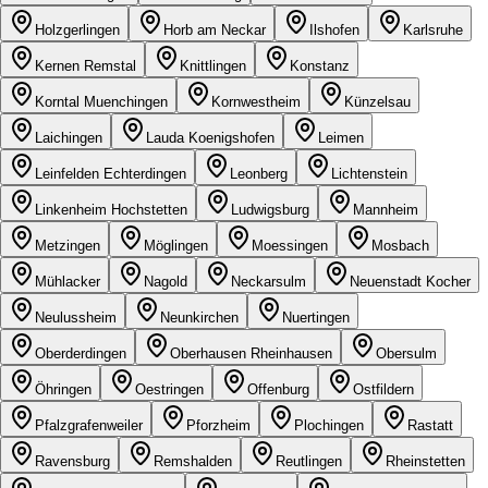
Holzgerlingen
Horb am Neckar
Ilshofen
Karlsruhe
Kernen Remstal
Knittlingen
Konstanz
Korntal Muenchingen
Kornwestheim
Künzelsau
Laichingen
Lauda Koenigshofen
Leimen
Leinfelden Echterdingen
Leonberg
Lichtenstein
Linkenheim Hochstetten
Ludwigsburg
Mannheim
Metzingen
Möglingen
Moessingen
Mosbach
Mühlacker
Nagold
Neckarsulm
Neuenstadt Kocher
Neulussheim
Neunkirchen
Nuertingen
Oberderdingen
Oberhausen Rheinhausen
Obersulm
Öhringen
Oestringen
Offenburg
Ostfildern
Pfalzgrafenweiler
Pforzheim
Plochingen
Rastatt
Ravensburg
Remshalden
Reutlingen
Rheinstetten