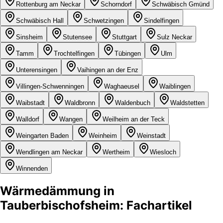
Rottenburg am Neckar
Schorndorf
Schwäbisch Gmünd
Schwäbisch Hall
Schwetzingen
Sindelfingen
Sinsheim
Stutensee
Stuttgart
Sulz Neckar
Tamm
Trochtelfingen
Tübingen
Ulm
Unterensingen
Vaihingen an der Enz
Villingen-Schwenningen
Waghaeusel
Waiblingen
Waibstadt
Waldbronn
Waldenbuch
Waldstetten
Walldorf
Wangen
Weilheim an der Teck
Weingarten Baden
Weinheim
Weinstadt
Wendlingen am Neckar
Wertheim
Wiesloch
Winnenden
Wärmedämmung in
Tauberbischofsheim: Fachartikel