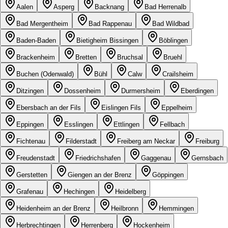
Aalen
Asperg
Backnang
Bad Herrenalb
Bad Mergentheim
Bad Rappenau
Bad Wildbad
Baden-Baden
Bietigheim Bissingen
Böblingen
Brackenheim
Bretten
Bruchsal
Bruehl
Buchen (Odenwald)
Bühl
Calw
Crailsheim
Ditzingen
Dossenheim
Durmersheim
Eberdingen
Ebersbach an der Fils
Eislingen Fils
Eppelheim
Eppingen
Esslingen
Ettlingen
Fellbach
Fichtenau
Filderstadt
Freiberg am Neckar
Freiburg
Freudenstadt
Friedrichshafen
Gaggenau
Gernsbach
Gerstetten
Giengen an der Brenz
Göppingen
Grafenau
Hechingen
Heidelberg
Heidenheim an der Brenz
Heilbronn
Hemmingen
Herbrechtingen
Herrenberg
Hockenheim