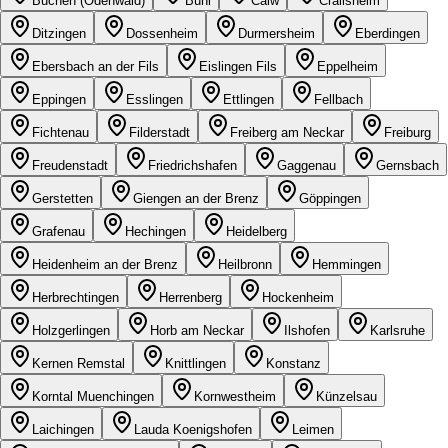
Buchen (Odenwald)
Bühl
Calw
Crailsheim
Ditzingen
Dossenheim
Durmersheim
Eberdingen
Ebersbach an der Fils
Eislingen Fils
Eppelheim
Eppingen
Esslingen
Ettlingen
Fellbach
Fichtenau
Filderstadt
Freiberg am Neckar
Freiburg
Freudenstadt
Friedrichshafen
Gaggenau
Gernsbach
Gerstetten
Giengen an der Brenz
Göppingen
Grafenau
Hechingen
Heidelberg
Heidenheim an der Brenz
Heilbronn
Hemmingen
Herbrechtingen
Herrenberg
Hockenheim
Holzgerlingen
Horb am Neckar
Ilshofen
Karlsruhe
Kernen Remstal
Knittlingen
Konstanz
Korntal Muenchingen
Kornwestheim
Künzelsau
Laichingen
Lauda Koenigshofen
Leimen