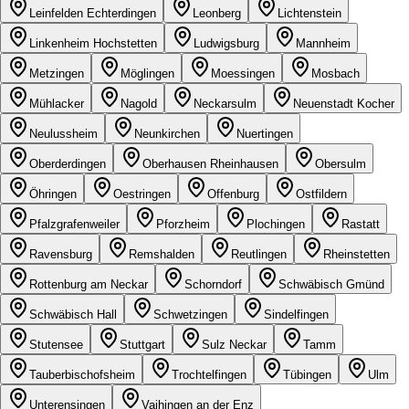
Leinfelden Echterdingen
Leonberg
Lichtenstein
Linkenheim Hochstetten
Ludwigsburg
Mannheim
Metzingen
Möglingen
Moessingen
Mosbach
Mühlacker
Nagold
Neckarsulm
Neuenstadt Kocher
Neulussheim
Neunkirchen
Nuertingen
Oberderdingen
Oberhausen Rheinhausen
Obersulm
Öhringen
Oestringen
Offenburg
Ostfildern
Pfalzgrafenweiler
Pforzheim
Plochingen
Rastatt
Ravensburg
Remshalden
Reutlingen
Rheinstetten
Rottenburg am Neckar
Schorndorf
Schwäbisch Gmünd
Schwäbisch Hall
Schwetzingen
Sindelfingen
Stutensee
Stuttgart
Sulz Neckar
Tamm
Tauberbischofsheim
Trochtelfingen
Tübingen
Ulm
Unterensingen
Vaihingen an der Enz