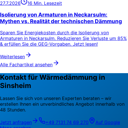
27.7.2026
16 Min. Lesezeit
Isolierung von Armaturen in Neckarsulm:
Mythen vs. Realität der technischen Dämmung
Sparen Sie Energiekosten durch die Isolierung von
Armaturen in Neckarsulm. Reduzieren Sie Verluste um 85%
& erfüllen Sie die GEG-Vorgaben. Jetzt lesen!
Weiterlesen
Alle Fachartikel ansehen
Kontakt für Wärmedämmung in
Sinsheim
Lassen Sie sich von unseren Experten beraten – wir
erstellen Ihnen ein unverbindliches Angebot innerhalb von
48 Stunden.
Jetzt anfragen
+49 7131 74 69 270
Auf Google