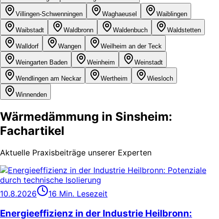
Villingen-Schwenningen
Waghaeusel
Waiblingen
Waibstadt
Waldbronn
Waldenbuch
Waldstetten
Walldorf
Wangen
Weilheim an der Teck
Weingarten Baden
Weinheim
Weinstadt
Wendlingen am Neckar
Wertheim
Wiesloch
Winnenden
Wärmedämmung in Sinsheim:
Fachartikel
Aktuelle Praxisbeiträge unserer Experten
10.8.2026
16 Min. Lesezeit
Energieeffizienz in der Industrie Heilbronn: