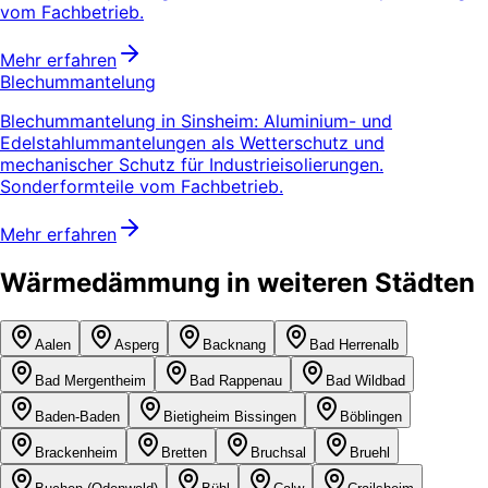
vom Fachbetrieb.
Mehr erfahren
Blechummantelung
Blechummantelung in Sinsheim: Aluminium- und
Edelstahlummantelungen als Wetterschutz und
mechanischer Schutz für Industrieisolierungen.
Sonderformteile vom Fachbetrieb.
Mehr erfahren
Wärmedämmung in weiteren Städten
Aalen
Asperg
Backnang
Bad Herrenalb
Bad Mergentheim
Bad Rappenau
Bad Wildbad
Baden-Baden
Bietigheim Bissingen
Böblingen
Brackenheim
Bretten
Bruchsal
Bruehl