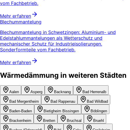
vom Fachbetrieb.
Mehr erfahren
Blechummantelung
Blechummantelung in Schwetzingen: Aluminium- und
Edelstahlummantelungen als Wetterschutz und
mechanischer Schutz für Industrieisolierungen.
Sonderformteile vom Fachbetrieb.
Mehr erfahren
Wärmedämmung in weiteren Städten
Aalen
Asperg
Backnang
Bad Herrenalb
Bad Mergentheim
Bad Rappenau
Bad Wildbad
Baden-Baden
Bietigheim Bissingen
Böblingen
Brackenheim
Bretten
Bruchsal
Bruehl