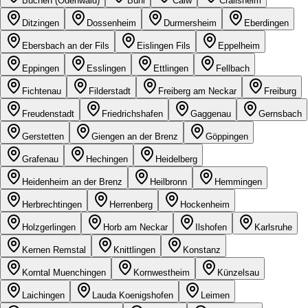
Buchen (Odenwald)
Bühl
Calw
Crailsheim
Ditzingen
Dossenheim
Durmersheim
Eberdingen
Ebersbach an der Fils
Eislingen Fils
Eppelheim
Eppingen
Esslingen
Ettlingen
Fellbach
Fichtenau
Filderstadt
Freiberg am Neckar
Freiburg
Freudenstadt
Friedrichshafen
Gaggenau
Gernsbach
Gerstetten
Giengen an der Brenz
Göppingen
Grafenau
Hechingen
Heidelberg
Heidenheim an der Brenz
Heilbronn
Hemmingen
Herbrechtingen
Herrenberg
Hockenheim
Holzgerlingen
Horb am Neckar
Ilshofen
Karlsruhe
Kernen Remstal
Knittlingen
Konstanz
Korntal Muenchingen
Kornwestheim
Künzelsau
Laichingen
Lauda Koenigshofen
Leimen