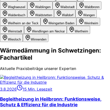
Waghaeusel
Waiblingen
Waibstadt
Waldbronn
Waldenbuch
Waldstetten
Walldorf
Wangen
Weilheim an der Teck
Weingarten Baden
Weinheim
Weinstadt
Wendlingen am Neckar
Wertheim
Wiesloch
Winnenden
Wärmedämmung in Schwetzingen:
Fachartikel
Aktuelle Praxisbeiträge unserer Experten
3.8.2026
15 Min. Lesezeit
Begleitheizung in Heilbronn: Funktionsweise,
Schutz & Effizienz für die Industrie