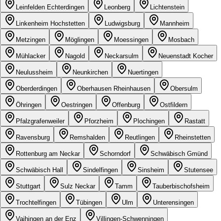
Leinfelden Echterdingen
Leonberg
Lichtenstein
Linkenheim Hochstetten
Ludwigsburg
Mannheim
Metzingen
Möglingen
Moessingen
Mosbach
Mühlacker
Nagold
Neckarsulm
Neuenstadt Kocher
Neulussheim
Neunkirchen
Nuertingen
Oberderdingen
Oberhausen Rheinhausen
Obersulm
Öhringen
Oestringen
Offenburg
Ostfildern
Pfalzgrafenweiler
Pforzheim
Plochingen
Rastatt
Ravensburg
Remshalden
Reutlingen
Rheinstetten
Rottenburg am Neckar
Schorndorf
Schwäbisch Gmünd
Schwäbisch Hall
Sindelfingen
Sinsheim
Stutensee
Stuttgart
Sulz Neckar
Tamm
Tauberbischofsheim
Trochtelfingen
Tübingen
Ulm
Unterensingen
Vaihingen an der Enz
Villingen-Schwenningen