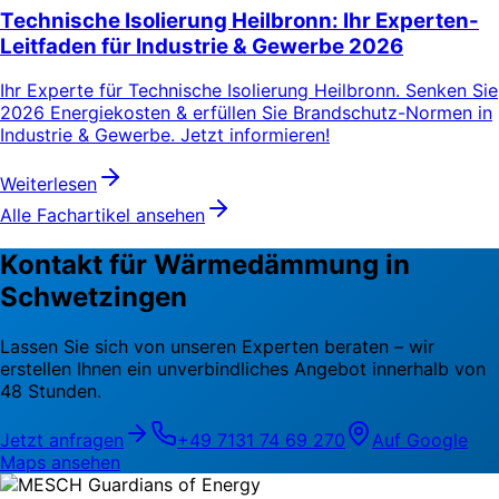
Technische Isolierung Heilbronn: Ihr Experten-
Leitfaden für Industrie & Gewerbe 2026
Ihr Experte für Technische Isolierung Heilbronn. Senken Sie
2026 Energiekosten & erfüllen Sie Brandschutz-Normen in
Industrie & Gewerbe. Jetzt informieren!
Weiterlesen
Alle Fachartikel ansehen
Kontakt für Wärmedämmung in
Schwetzingen
Lassen Sie sich von unseren Experten beraten – wir
erstellen Ihnen ein unverbindliches Angebot innerhalb von
48 Stunden.
Jetzt anfragen
+49 7131 74 69 270
Auf Google
Maps ansehen