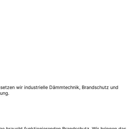
 setzen wir industrielle Dämmtechnik, Brandschutz und
uung.
ge braucht funktionierenden Brandschutz. Wir bringen das