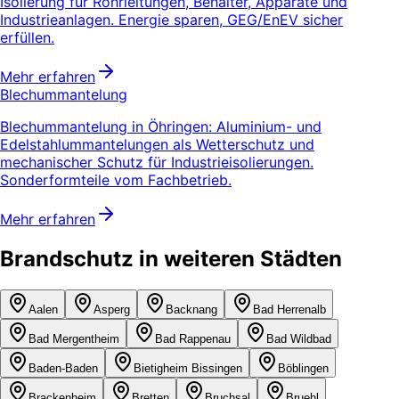
Isolierung für Rohrleitungen, Behälter, Apparate und
Industrieanlagen. Energie sparen, GEG/EnEV sicher
erfüllen.
Mehr erfahren
Blechummantelung
Blechummantelung in Öhringen: Aluminium- und
Edelstahlummantelungen als Wetterschutz und
mechanischer Schutz für Industrieisolierungen.
Sonderformteile vom Fachbetrieb.
Mehr erfahren
Brandschutz in weiteren Städten
Aalen
Asperg
Backnang
Bad Herrenalb
Bad Mergentheim
Bad Rappenau
Bad Wildbad
Baden-Baden
Bietigheim Bissingen
Böblingen
Brackenheim
Bretten
Bruchsal
Bruehl