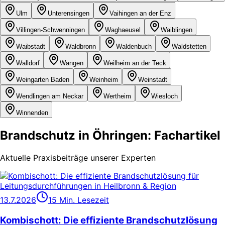
Ulm
Unterensingen
Vaihingen an der Enz
Villingen-Schwenningen
Waghaeusel
Waiblingen
Waibstadt
Waldbronn
Waldenbuch
Waldstetten
Walldorf
Wangen
Weilheim an der Teck
Weingarten Baden
Weinheim
Weinstadt
Wendlingen am Neckar
Wertheim
Wiesloch
Winnenden
Brandschutz in Öhringen: Fachartikel
Aktuelle Praxisbeiträge unserer Experten
13.7.2026
15 Min. Lesezeit
Kombischott: Die effiziente Brandschutzlösung