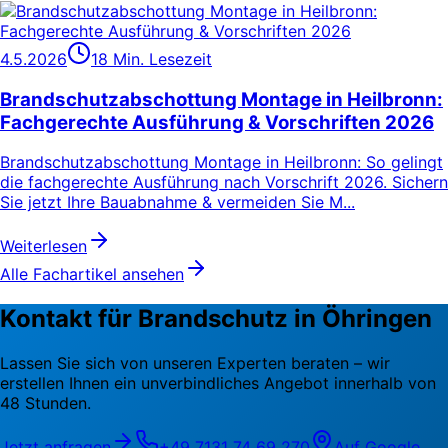
4.5.2026
18 Min. Lesezeit
Brandschutzabschottung Montage in Heilbronn:
Fachgerechte Ausführung & Vorschriften 2026
Brandschutzabschottung Montage in Heilbronn: So gelingt
die fachgerechte Ausführung nach Vorschrift 2026. Sichern
Sie jetzt Ihre Bauabnahme & vermeiden Sie M...
Weiterlesen
Alle Fachartikel ansehen
Kontakt für Brandschutz in Öhringen
Lassen Sie sich von unseren Experten beraten – wir
erstellen Ihnen ein unverbindliches Angebot innerhalb von
48 Stunden.
Jetzt anfragen
+49 7131 74 69 270
Auf Google